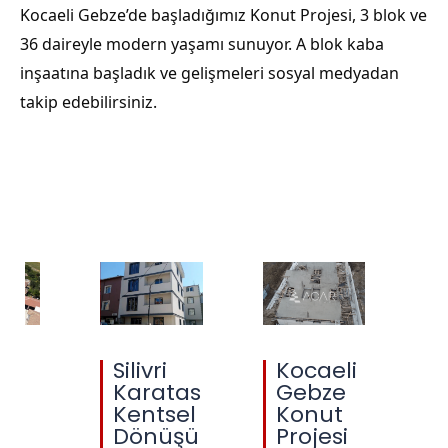
Kocaeli Gebze’de başladığımız Konut Projesi, 3 blok ve
36 daireyle modern yaşamı sunuyor. A blok kaba
inşaatına başladık ve gelişmeleri sosyal medyadan
takip edebilirsiniz.
i
Silivri
Kocaeli
 15
Karatas
Gebze
esi
Kentsel
Konut
A
Dönüşü
Projesi