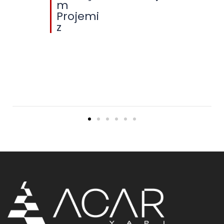
m
Projemi
z