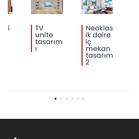
eli
TV
Neoklas
unite
ik daire
i
esi
tasarım
iç
i
ı
mekan
rı
tasarım
2
ı