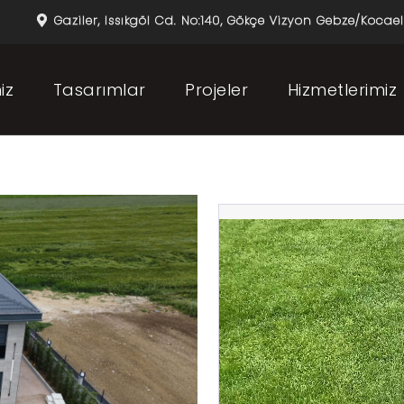
Gaziler, Issıkgöl Cd. No:140, Gökçe Vizyon Gebze/Kocael
iz
Tasarımlar
Projeler
Hizmetlerimiz
Video
oynatıcı