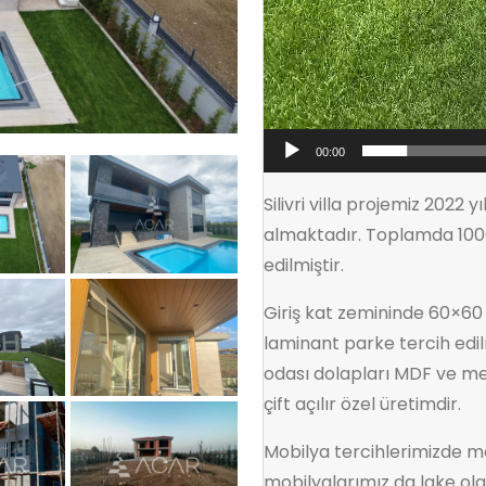
00:00
Silivri villa projemiz 2022 
almaktadır. Toplamda 1000
edilmiştir.
Giriş kat zemininde 60×60 
laminant parke tercih edilm
odası dolapları MDF ve m
çift açılır özel üretimdir.
Mobilya tercihlerimizde m
mobilyalarımız da lake ola