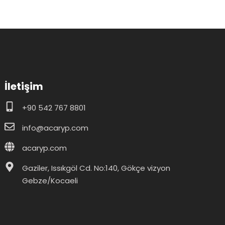
İletişim
+90 542 767 8801
info@acaryp.com
acaryp.com
Gaziler, Issıkgöl Cd. No:140, Gökçe vizyon
Gebze/Kocaeli