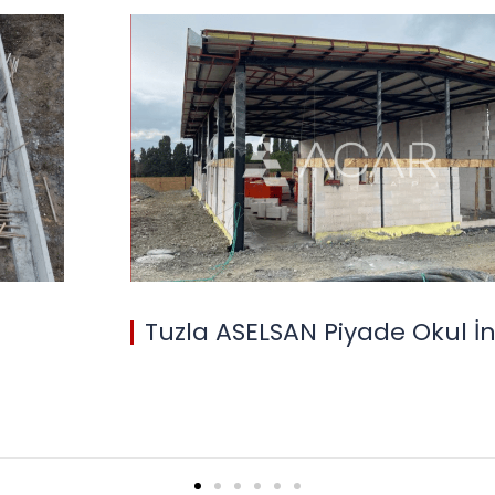
 İnşaatı
Silivri Park 15 Projesi