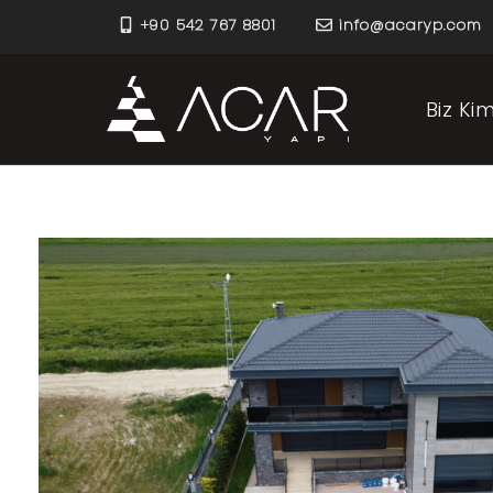
+90 542 767 8801
info@acaryp.com
Biz Kim