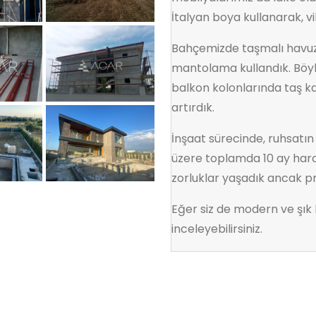
İtalyan boya kullanarak, 
Bahçemizde taşmalı havuz 
mantolama kullandık. Böyl
balkon kolonlarında taş k
artırdık.
İnşaat sürecinde, ruhsatı
üzere toplamda 10 ay harca
zorluklar yaşadık ancak p
Eğer siz de modern ve şık bi
inceleyebilirsiniz.