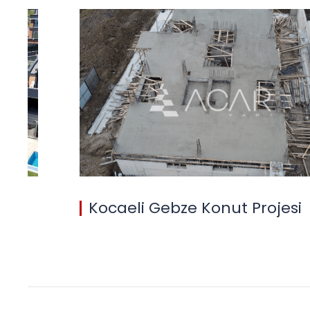
si
Tuzla ASELSAN Piyade Okul