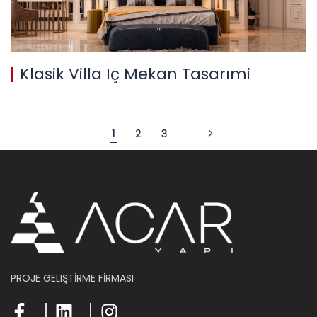
Klasik Villa Iç Mekan Tasarımi
1
2
3
PROJE GELIŞTİRME FİRMASI