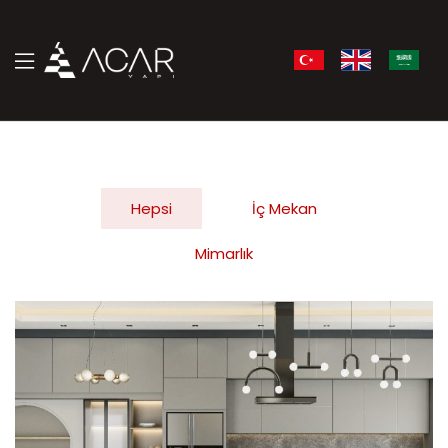
Hepsi
İç Mekan
Mimarlık