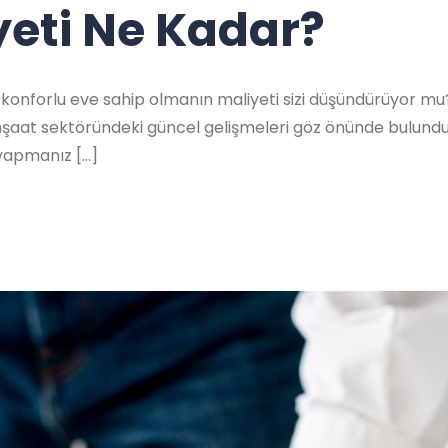
yeti Ne Kadar?
 konforlu eve sahip olmanın maliyeti sizi düşündürüyor mu?
 İnşaat sektöründeki güncel gelişmeleri göz önünde bulundur
 yapmanız […]