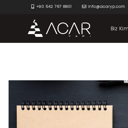
+90 542 767 8801
info@acaryp.com
Biz Kim