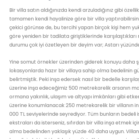
Bir villa satın aldığınızda kendi arzuladığınız gibi özel
tamamen kendi hayalinize göre bir villa yaptırabilirsin
çekici görünse de, bu tercihi yapan birçok kişi hem y
göre yeniden bir tadilata giriştiklerinde karşılaştıkla
durumu çok iyi özetleyen bir deyim var; Astarı yüzün
Yine somut örnekler üzerinden giderek konuyu daha ş
lokasyonlarda hazır bir villaya sahip olma bedelinin g
belirtmiştik. Peki inşa edersek nasıl bir bedelle karşı
üzerine inşa edeceğimiz 500 metrekarelik arsanın mal
ormana yakınlık, ulaşım ve altyapı imkânları gibi etk
üzerine konumlanacak 250 metrekarelik bir villanın
000 TL seviyelerinde seyrediyor. Tüm bunların bedeli i
ekstraları da isterseniz, sıfırdan bir villa inşa etmek iç
alma bedelinden yaklaşık yüzde 40 daha uygun. Villan