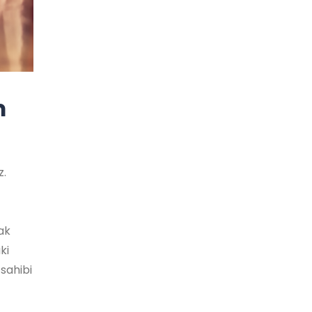
m
z.
mak
ki
 sahibi