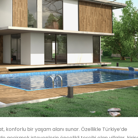
at, konforlu bir yaşam alanı sunar. Özellikle Türkiye’de
e geçirmek isteyenlerin öncelikli tercihi olan villalar, kişis