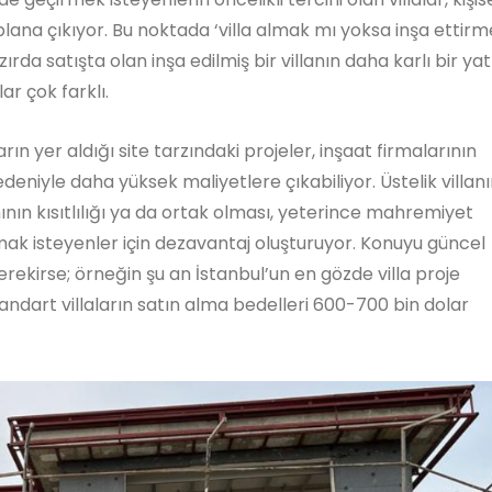
plana çıkıyor. Bu noktada ‘villa almak mı yoksa inşa ettir
zırda satışta olan inşa edilmiş bir villanın daha karlı bir ya
ar çok farklı.
rın yer aldığı site tarzındaki projeler, inşaat firmalarının
 nedeniyle daha yüksek maliyetlere çıkabiliyor. Üstelik villan
nın kısıtlılığı ya da ortak olması, yeterince mahremiyet
umak isteyenler için dezavantaj oluşturuyor. Konuyu güncel
ekirse; örneğin şu an İstanbul’un en gözde villa proje
ndart villaların satın alma bedelleri 600-700 bin dolar