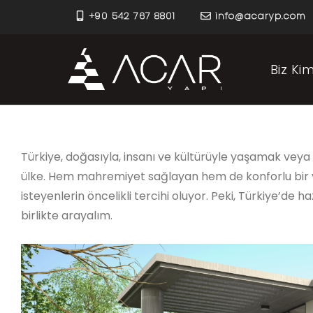
+90 542 767 8801
info@acaryp.com
Biz Kim
Türkiye, doğasıyla, insanı ve kültürüyle yaşamak vey
ülke. Hem mahremiyet sağlayan hem de konforlu bir yaş
isteyenlerin öncelikli tercihi oluyor. Peki, Türkiye’de
birlikte arayalım.