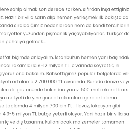
liklere sahip olmak son derece zorken, sıfırdan inşa ettiğini
iz. Hazır bir villa satın alıp hemen yerleşmek ilk bakışta d
ukarıda sıraladığımız nedenlerden hem de kendi tercihleri
rı maliyetler yüzünden pişmanlık yaşayabiliyorlar. Türkçe’ d
den pahalıya gelmek…
effaf biçimde anlayalım. İstanbul’un hemen yanı başındak
üncel rakamlarla 8-12 milyon TL civarında seyrettiğini
laşıyoruz ona bakalım. Bahsettiğimiz popüler bölgelerde vil
iyeti ortalama 2 700 000 TL civarında. Burada denize vey
enleri de göz önünde bulunduruyoruz. 500 metrekarelik ar
 inşa maliyeti de yine güncel rakamlara göre ortalama 
se toplamda 4 milyon 700 bin TL . Havuz, lokasyon gibi
in 4.9-5 milyon TL bütçe yeterli oluyor. Yani hazır bir villa sa
ın iç ve dış tasarımı, kullanılacak malzemeler tamamen