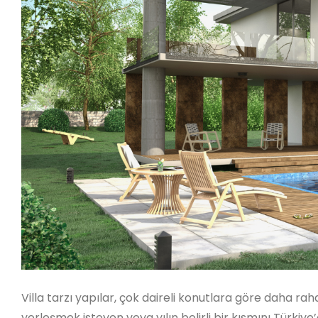
Villa tarzı yapılar, çok daireli konutlara göre daha rah
yerleşmek isteyen veya yılın belirli bir kısmını Türkiye’d