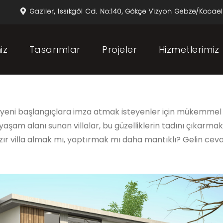
Gaziler, Issıkgöl Cd. No:140, Gökçe Vizyon Gebze/Kocael
iz
Tasarımlar
Projeler
Hizmetlerimiz
a yeni başlangıçlara imza atmak isteyenler için mükemmel 
am alanı sunan villalar, bu güzelliklerin tadını çıkarmak
 hazır villa almak mı, yaptırmak mı daha mantıklı? Gelin cev