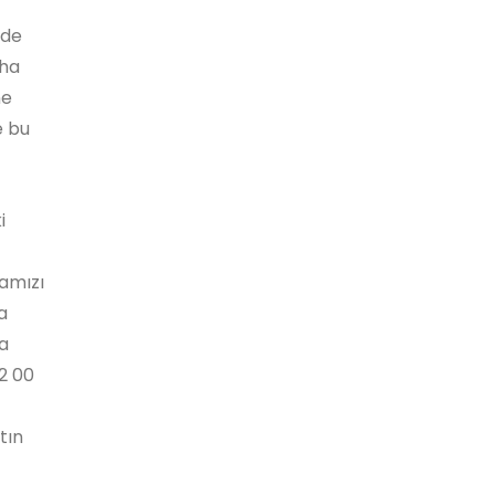
zde
aha
ne
e bu
i
lamızı
a
sa
2 00
tın