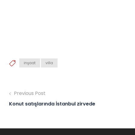
inşaat
villa
Previous Post
Konut satışlarında İstanbul zirvede